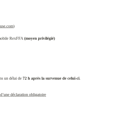
ouse.com
)
 mobile RexFFA 
(moyen privilégié)
ns un délai de 
72 h après la survenue de celui-ci
.
 d’une déclaration obligatoire