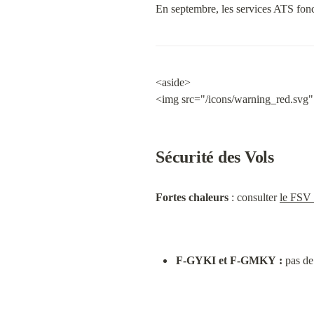
En septembre, les services ATS fonc
<aside>

<img src="/icons/warning_red.svg"
Sécurité des Vols
Fortes chaleurs
 : consulter 
le FSV 
F-GYKI et F-GMKY :
 pas de